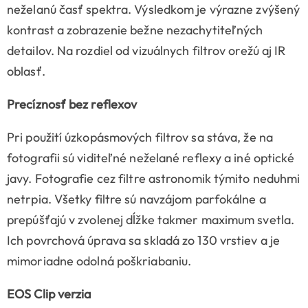
neželanú časť spektra. Výsledkom je výrazne zvýšený
kontrast a zobrazenie bežne nezachytiteľných
detailov. Na rozdiel od vizuálnych filtrov orežú aj IR
oblasť.
Precíznosť bez reflexov
Pri použití úzkopásmových filtrov sa stáva, že na
fotografii sú viditeľné neželané reflexy a iné optické
javy. Fotografie cez filtre astronomik týmito neduhmi
netrpia. Všetky filtre sú navzájom parfokálne a
prepúšťajú v zvolenej dĺžke takmer maximum svetla.
Ich povrchová úprava sa skladá zo 130 vrstiev a je
mimoriadne odolná poškriabaniu.
EOS Clip verzia