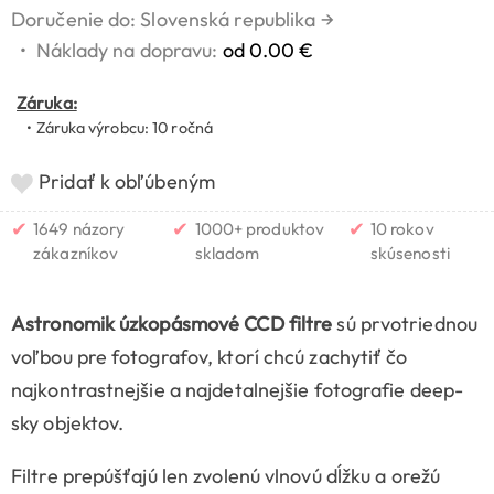
Doručenie do: Slovenská republika
→
•
Náklady na dopravu:
od 0.00 €
Záruka:
• Záruka výrobcu: 10 ročná
Pridať k obľúbeným
✔
✔
✔
1649 názory
1000+ produktov
10 rokov
zákazníkov
skladom
skúsenosti
Astronomik úzkopásmové CCD filtre
sú prvotriednou
voľbou pre fotografov, ktorí chcú zachytiť čo
najkontrastnejšie a najdetalnejšie fotografie deep-
sky objektov.
Filtre prepúšťajú len zvolenú vlnovú dĺžku a orežú