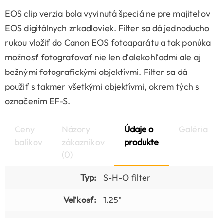
EOS clip verzia bola vyvinutá špeciálne pre majiteľov
EOS digitálnych zrkadloviek. Filter sa dá jednoducho
rukou vložiť do Canon EOS fotoaparátu a tak ponúka
možnosť fotografovať nie len ďalekohľadmi ale aj
bežnými fotografickými objektívmi. Filter sa dá
použiť s takmer všetkými objektívmi, okrem tých s
označením EF-S.
Ceny
Názory
Údaje o
Galéria
balíkov
zákazníkov
produkte
(0)
Typ:
S-H-O filter
Veľkosť:
1.25"