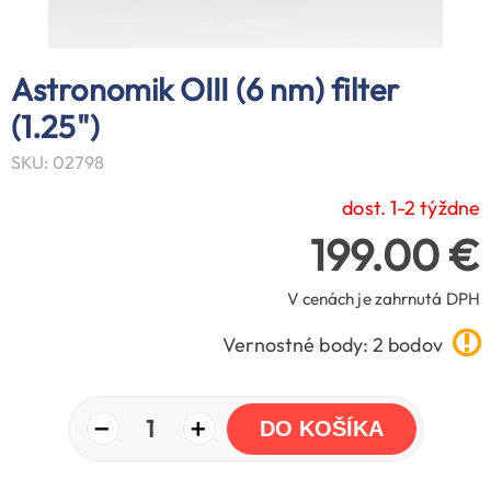
Astronomik OIII (6 nm) filter
(1.25")
SKU: 02798
dost. 1-2 týždne
199.00 €
V cenách je zahrnutá DPH
Vernostné body: 2 bodov
−
+
1
DO KOŠÍKA