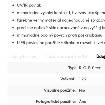
UV/IR povlak
mimoriadne vysoký kontrast, hviezdy ako špend
farebne verný materiál na jednoduché spraco
precízne optické sklo opracované v najvyššej kv
mimoriadne odolný povrch proti poškriabaniu
MFR povlak na použitie v širokom rozsahu svete
Ceny balíkov
Názory zákazníkov (0)
Údaj
Typ:
R-G-B filter
Veľkosť:
1.25"
Vizuálne použitie:
Nie
Fotografické použitie:
Áno