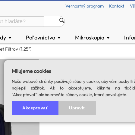
Vernostný program
Kontakt
Vš
ody
Poľovníctvo
Mikroskopia
Inf
▼
▼
▼
Filtrov (1.25")
Astronomik Deep-S
Milujeme cookies
SKU: 03019
Naše webové stránky používajú súbory cookie, aby vám poskytli 
najlepší zážitok. Ak to akceptujete, kliknite na tlačid
"Akceptovať" alebo zmeňte súbory cookie, ktoré povoľujete.
Akceptovať
Upraviť