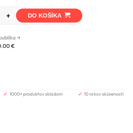
+
DO KOŠÍKA
publika
→
0.00 €
✔
✔
1000+ produktov skladom
10 rokov skúsenosti