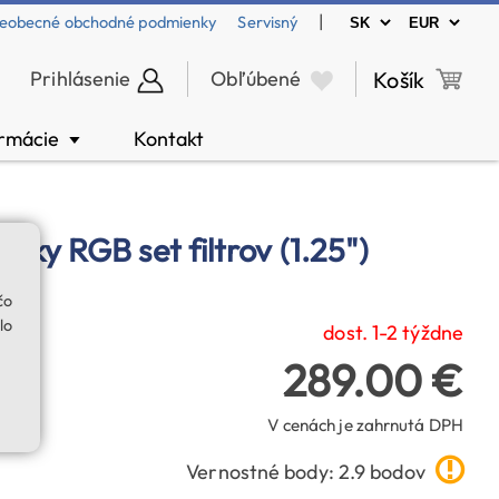
|
eobecné obchodné podmienky
Servisný
Prihlásenie
Obľúbené
Košík
ormácie
Kontakt
▼
ky RGB set filtrov (1.25")
čo
lo
dost. 1-2 týždne
289.00 €
V cenách je zahrnutá DPH
Vernostné body: 2.9 bodov