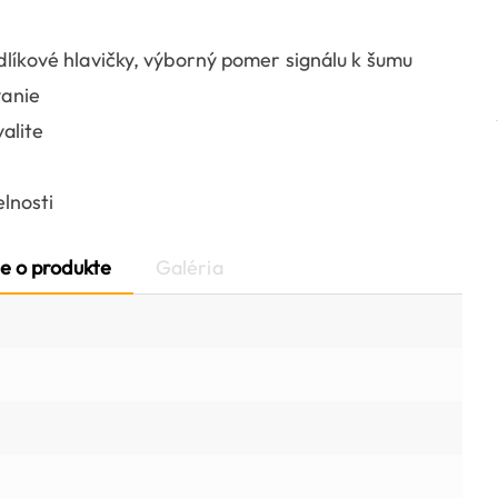
líkové hlavičky, výborný pomer signálu k šumu
vanie
alite
lnosti
e o produkte
Galéria