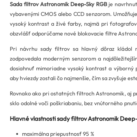
Sada filtrov Astronomik Deep-Sky RGB
je navrhnut
vybavenými CMOS alebo CCD senzorom. Umožňuje d
vysoký kontrast a živé farby, najmä pri fotografov
obzvlášť odporúčame nové blokovacie filtre Astronom
Pri návrhu sady filtrov sa hlavný dôraz kládol n
zodpovedala moderným senzorom a najdôležitejš
dosiahnuť mimoriadne vysoký kontrast a výborný p
aby hviezdy zostali čo najmenšie, čím sa zvyšuje est
Rovnako ako pri ostatných filtroch Astronomik, aj 
sklo odolné voči poškriabaniu, bez vnútorného pnut
Hlavné vlastnosti sady filtrov Astronomik Deep
maximálna priepustnosť 95 %