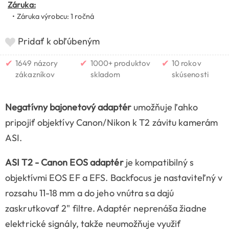
Záruka:
• Záruka výrobcu: 1 ročná
Pridať k obľúbeným
✔
✔
✔
1649 názory
1000+ produktov
10 rokov
zákazníkov
skladom
skúsenosti
Negatívny bajonetový adaptér
umožňuje ľahko
pripojiť objektívy Canon/Nikon k T2 závitu kamerám
ASI.
ASI T2 - Canon EOS adaptér
je kompatibilný s
objektívmi EOS EF a EFS. Backfocus je nastaviteľný v
rozsahu 11-18 mm a do jeho vnútra sa dajú
zaskrutkovať 2" filtre. Adaptér neprenáša žiadne
elektrické signály, takže neumožňuje využiť