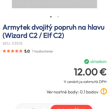
Armytek dvojitý popruh na hlavu
(Wizard C2 / Elf C2)
SKU: 03518
5.0
1 hodnotenie
skladom
12.00 €
V cenách je zahrnutá DPH
Vernostné body: 0.1 bodov