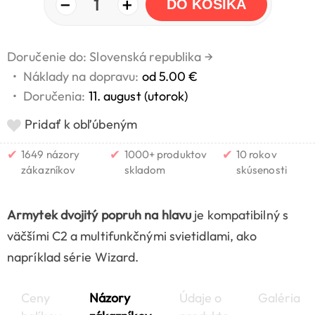
−
+
1
DO KOŠÍKA
Doručenie do: Slovenská republika
→
•
Náklady na dopravu:
od 5.00 €
•
Doručenia:
11. august (utorok)
Pridať k obľúbeným
✔
✔
✔
1649 názory
1000+ produktov
10 rokov
zákazníkov
skladom
skúsenosti
Armytek dvojitý popruh na hlavu
je kompatibilný s
väčšími C2 a multifunkčnými svietidlami, ako
napríklad série Wizard.
Ceny
Názory
Údaje o
Galéria