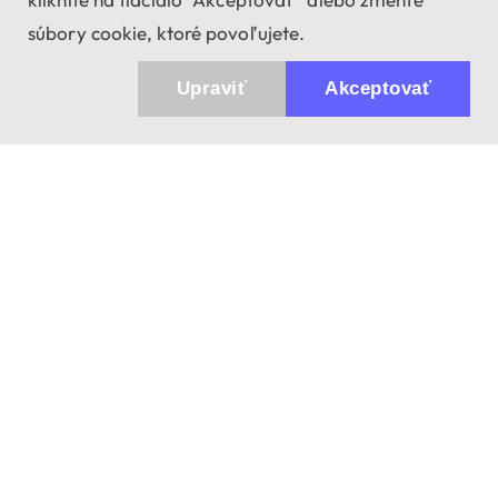
súbory cookie, ktoré povoľujete.
Upraviť
Akceptovať
943 01 Štúrovo, Sv. Imricha 33.
T&M Trade sro
info@dalekohladium.sk
V pracovné dni odpovedáme do 24 hodín
+421-905-452906
Pondelok - Piatok: 10:00-16:00