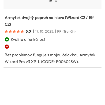
1
0
★
Armytek dvojitý popruh na hlavu (Wizard C2 / Elf
C2)
|
|
5.0
17. 10. 2025.
PP
(Trenčín)
+
Kvalita a funkčnosť
−
-
Bez problémov funguje s mojou čelovkou Armytek
Wizard Pro v3 XP-L (CODE: F00602SW).