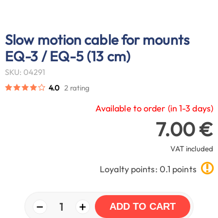
Slow motion cable for mounts
EQ-3 / EQ-5 (13 cm)
SKU: 04291
4.0
2 rating
Available to order (in 1-3 days)
7.00 €
VAT included
Loyalty points: 0.1 points
−
+
1
ADD TO CART