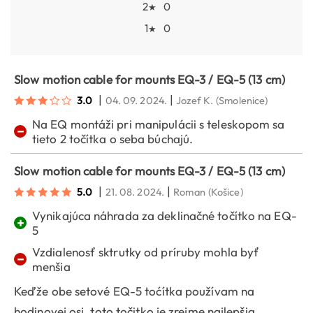
2
0
★
1
0
★
Slow motion cable for mounts EQ-3 / EQ-5 (13 cm)
|
|
3.0
04. 09. 2024.
Jozef K.
(Smolenice)
Na EQ montáži pri manipulácii s teleskopom sa
−
tieto 2 točítka o seba búchajú.
Slow motion cable for mounts EQ-3 / EQ-5 (13 cm)
|
|
5.0
21. 08. 2024.
Roman
(Košice)
Vynikajúca náhrada za deklinačné točítko na EQ-
+
5
Vzdialenosť sktrutky od príruby mohla byť
−
menšia
Keďže obe setové EQ-5 toćítka používam na
hodinovej osi, toto točitko je zrejme najlepšia