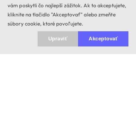
vám poskytli čo najlepší zážitok. Ak to akceptujete,
kliknite na tlačidlo "Akceptovať" alebo zmeňte
súbory cookie, ktoré povoľujete.
Upraviť
Akceptovať
943 01 Štúrovo, Sv. Imricha 33.
T&M Trade sro
info@dalekohladium.sk
V pracovné dni odpovedáme do 24 hodín