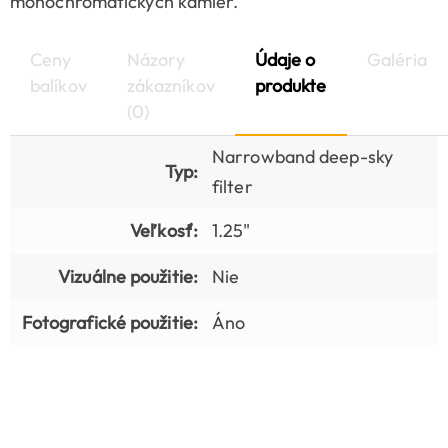
monochromatických kamier.
Ceny
Názory
Údaje o
Galéria
balíkov
zákazníkov
produkte
(0)
Narrowband deep-sky
Typ:
filter
Veľkosť:
1.25"
Vizuálne použitie:
Nie
Fotografické použitie:
Áno