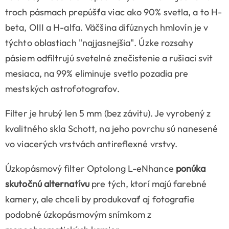
troch pásmach prepúšťa viac ako 90% svetla, a to H-
beta, OIII a H-alfa. Väčšina difúznych hmlovín je v
týchto oblastiach "najjasnejšia". Úzke rozsahy
pásiem odfiltrujú svetelné znečistenie a rušiaci svit
mesiaca, na 99% eliminuje svetlo pozadia pre
mestských astrofotografov.
Filter je hrubý len 5 mm (bez závitu). Je vyrobený z
kvalitného skla Schott, na jeho povrchu sú nanesené
vo viacerých vrstvách antireflexné vrstvy.
Úzkopásmový filter Optolong L-eNhance
ponúka
skutočnú alternatívu
pre tých, ktorí majú farebné
kamery, ale chceli by produkovať aj fotografie
podobné úzkopásmovým snímkom z