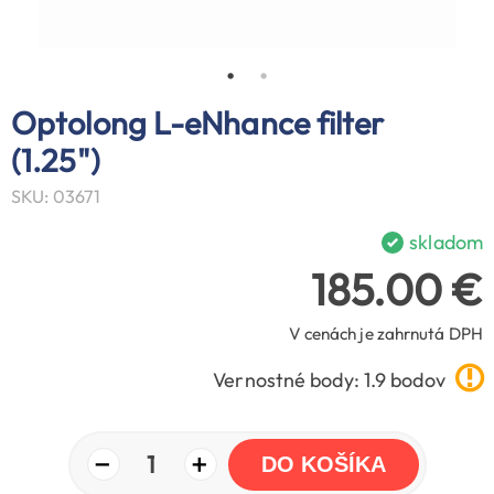
Optolong L-eNhance filter
(1.25")
SKU: 03671
skladom
185.00 €
V cenách je zahrnutá DPH
Vernostné body: 1.9 bodov
−
+
1
DO KOŠÍKA