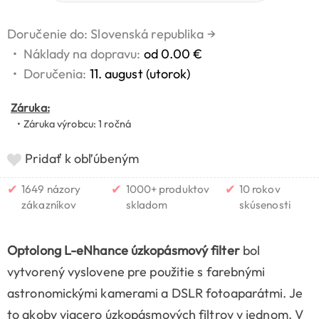
Doručenie do: Slovenská republika
→
•
Náklady na dopravu:
od 0.00 €
•
Doručenia:
11. august (utorok)
Záruka:
• Záruka výrobcu: 1 ročná
Pridať k obľúbeným
✔
✔
✔
1649 názory
1000+ produktov
10 rokov
zákazníkov
skladom
skúsenosti
Optolong L-eNhance úzkopásmový filter
bol
vytvorený vyslovene pre použitie s farebnými
astronomickými kamerami a DSLR fotoaparátmi. Je
to akoby viacero úzkopásmových filtrov v jednom. V