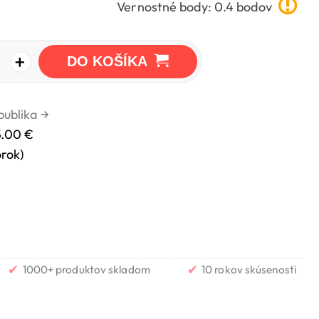
Vernostné body: 0.4 bodov
+
DO KOŠÍKA
publika
→
5.00 €
orok)
✔
✔
1000+ produktov skladom
10 rokov skúsenosti