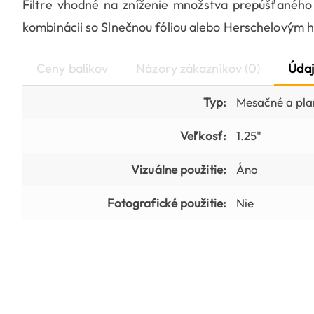
Filtre vhodné na zníženie množstva prepúšťaného
kombinácii so Slnečnou fóliou alebo Herschelovým h
Ceny balíkov
Názory zákazníkov (0)
Údaj
Typ:
Mesačné a plan
Veľkosť:
1.25"
Vizuálne použitie:
Áno
Fotografické použitie:
Nie