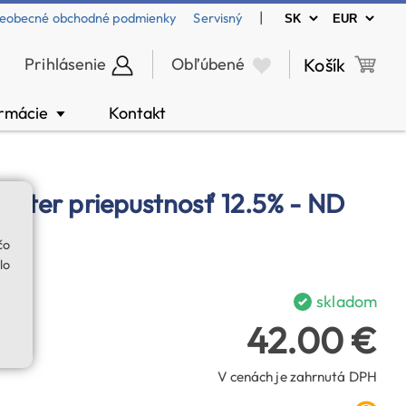
|
eobecné obchodné podmienky
Servisný
Prihlásenie
Obľúbené
Košík
ormácie
Kontakt
▼
filter priepustnosť 12.5% - ND
čo
lo
skladom
42.00 €
V cenách je zahrnutá DPH