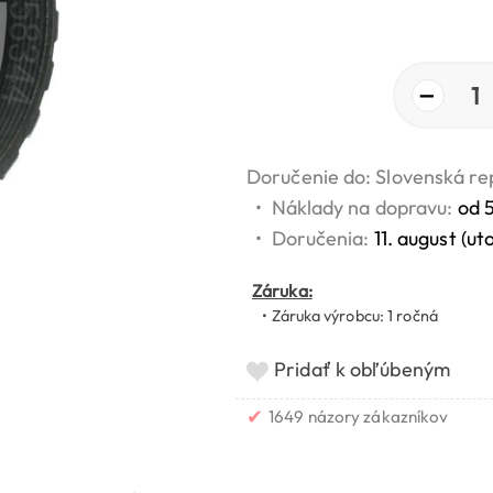
−
1
Doručenie do: Slovenská re
•
Náklady na dopravu:
od 
•
Doručenia:
11. august (ut
Záruka:
• Záruka výrobcu: 1 ročná
Pridať k obľúbeným
✔
1649 názory zákazníkov