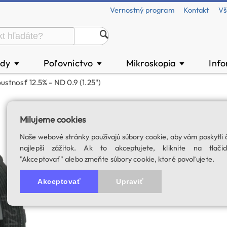
Vernostný program
Kontakt
Vš
ody
Poľovníctvo
Mikroskopia
Inf
▼
▼
▼
ustnosť 12.5% - ND 0.9 (1.25")
Baader neutrálny 
Milujeme cookies
0.9 (1.25")
Naše webové stránky používajú súbory cookie, aby vám poskytli 
SKU: 00106
najlepší zážitok. Ak to akceptujete, kliknite na tlačid
"Akceptovať" alebo zmeňte súbory cookie, ktoré povoľujete.
Akceptovať
Upraviť