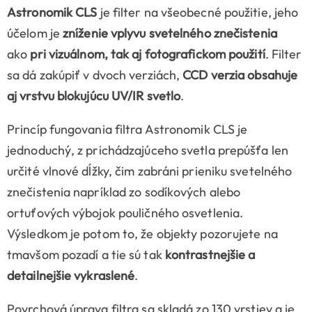
Astronomik CLS
je filter na všeobecné použitie, jeho
účelom je
zníženie vplyvu svetelného znečistenia
ako
pri vizuálnom, tak aj fotografickom použití
. Filter
sa dá zakúpiť v dvoch verziách,
CCD verzia obsahuje
aj vrstvu blokujúcu UV/IR svetlo
.
Princíp fungovania filtra Astronomik CLS je
jednoduchý, z prichádzajúceho svetla prepúšťa len
určité vlnové dĺžky, čim zabráni prieniku svetelného
znečistenia napríklad zo sodíkových alebo
ortuťových výbojok pouličného osvetlenia.
Výsledkom je potom to, že objekty pozorujete na
tmavšom pozadí a tie sú tak
kontrastnejšie a
detailnejšie vykraslené
.
Povrchová úprava filtra sa skladá zo 130 vrstiev a je