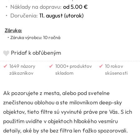
•
Náklady na dopravu:
od 5.00 €
•
Doručenia:
11. august (utorok)
Záruka:
• Záruka výrobcu: 10 ročná
Pridať k obľúbeným
✔
✔
✔
1649 názory
1000+ produktov
10 rokov
zákazníkov
skladom
skúsenosti
Ak pozorujete z mesta, alebo pod svetelne
znečistenou oblohou a ste milovníkom deep-sky
objektov, tieto filtre sú vyvinuté práve pre Vás. S ich
použitím uvidíte v objektoch hlbokého vesmíru
detaily, aké by ste bez filtra len ťažko spozorovali.