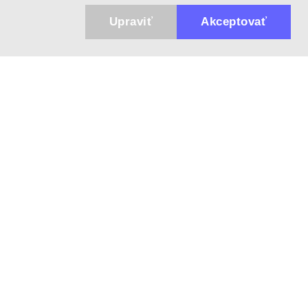
Upraviť
Akceptovať
943 01 Štúrovo, Sv. Imricha 33.
T&M Trade sro
info@dalekohladium.sk
V pracovné dni odpovedáme do 24 hodín
+421-905-452906
Pondelok - Piatok: 10:00-16:00