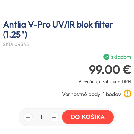
Antlia V-Pro UV/IR blok filter
(1.25")
SKU: 04345
skladom
99.00 €
V cenách je zahrnutá DPH
Vernostné body: 1 bodov
−
+
1
DO KOŠÍKA