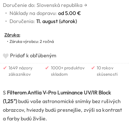
Doručenie do: Slovenská republika
→
•
Náklady na dopravu:
od 5.00 €
•
Doručenia:
11. august (utorok)
Záruka:
• Záruka výrobcu: 2 ročná
Pridať k obľúbeným
✔
✔
✔
1649 názory
1000+ produktov
10 rokov
zákazníkov
skladom
skúsenosti
S
Filterom Antlia V-Pro Luminance UV/IR Block
(1,25")
budú vaše astronomické snímky bez rušivých
obrazcov, hviezdy budú presnejšie, zvýši sa kontrast
a farby budú živšie.