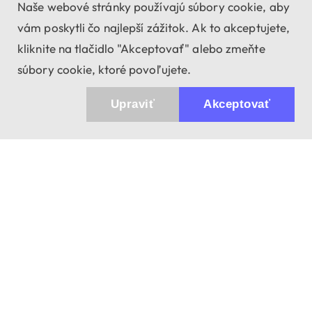
Naše webové stránky používajú súbory cookie, aby
vám poskytli čo najlepší zážitok. Ak to akceptujete,
kliknite na tlačidlo "Akceptovať" alebo zmeňte
súbory cookie, ktoré povoľujete.
Upraviť
Akceptovať
943 01 Štúrovo, Sv. Imricha 33.
T&M Trade sro
info@dalekohladium.sk
V pracovné dni odpovedáme do 24 hodín