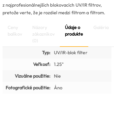
z najprofesionálnejších blokovacích UV/IR filtrov,
pretože verte, že je rozdiel medzi filtrom a filtrom.
Ceny
Názory
Údaje o
Galéria
balíkov
zákazníkov
produkte
(0)
Typ:
UV/IR-blok filter
Veľkosť:
1.25"
Vizuálne použitie:
Nie
Fotografické použitie:
Áno