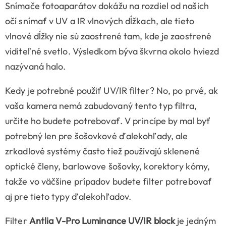
Snímače fotoaparátov dokážu na rozdiel od našich
očí snímať v UV a IR vlnových dĺžkach, ale tieto
vlnové dĺžky nie sú zaostrené tam, kde je zaostrené
viditeľné svetlo. Výsledkom býva škvrna okolo hviezd
nazývaná halo.
Kedy je potrebné použiť UV/IR filter? No, po prvé, ak
vaša kamera nemá zabudovaný tento typ filtra,
určite ho budete potrebovať. V princípe by mal byť
potrebný len pre šošovkové ďalekohľady, ale
zrkadlové systémy často tiež používajú sklenené
optické členy, barlowove šošovky, korektory kómy,
takže vo väčšine prípadov budete filter potrebovať
aj pre tieto typy ďalekohľadov.
Filter
Antlia V-Pro Luminance UV/IR block
je jedným